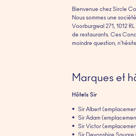
Bienvenue chez Sircle Col
Nous sommes une société 
Voorburgwal 271, 1012 RL 
de restaurants. Ces Condit
moindre question, n'hésit
Marques et h
Hôtels Sir
Sir Albert (emplacemen
Sir Adam (emplacement
Sir Victor (emplacemen
Sir Devonshire Square 