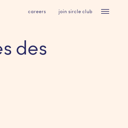
careers
join sircle club
es des