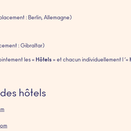
lacement : Berlin, Allemagne)
cement : Gibraltar)
intement les «
Hôtels
» et chacun individuellement l ’«
 des hôtels
om
com