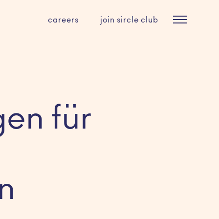
careers
join sircle club
en für
n