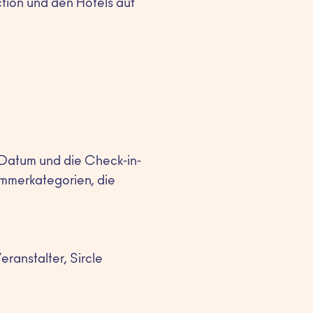
tion und den Hotels auf
nDatum und die Check-in-
immerkategorien, die
anstalter, Sircle